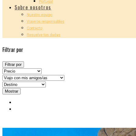
Portugal
Sobre nosotros
Nuestro equipo
Viajeros responsables
Contacto
Resuelve tus dudas
Filtrar por
Filtrar por
Mostrar