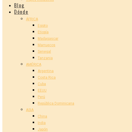
Blog
Dónde
ÁFRICA
Egipto
Etiopía
Madagascar
Marruecos
Senegal
Tanzania
AMÉRICA
Argentina
Costa Rica
Cuba
EEUU
Perú
República Dominicana
ASIA
China
India
Japón