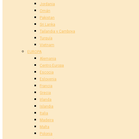
Jordania
Omán
Pakistan
Sri Lanka
Tailandia y Camboya
Turquía
Vietnam
EUROPA
Alemania
Centro Europa
Escocia
Eslovenia
Francia
Grecia
Irlanda
Islandia
Italia
Madeira
Malta
Polonia