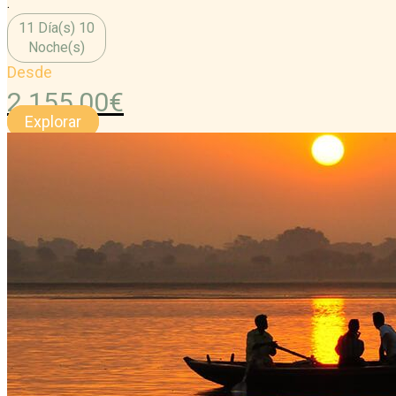
.
11 Día(s) 10
Noche(s)
Desde
2.155,00
€
Explorar