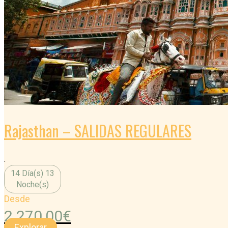
Rajasthan – SALIDAS REGULARES
.
14 Día(s) 13
Noche(s)
Desde
2.270,00
€
Explorar