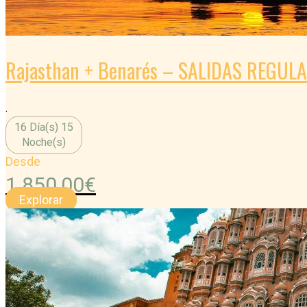
Rajasthan + Benarés – SALIDAS REGUL
.
16 Día(s) 15
Noche(s)
Desde
1.850,00
€
Explorar