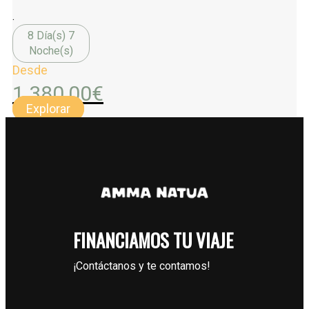
.
8 Día(s) 7
Noche(s)
Desde
1.380,00
€
Explorar
FINANCIAMOS TU VIAJE
¡Contáctanos y te contamos!