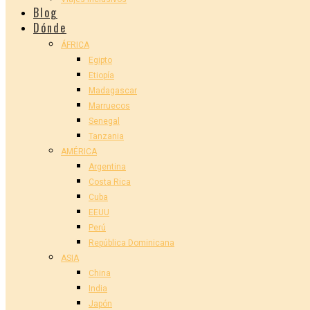
Blog
Dónde
ÁFRICA
Egipto
Etiopía
Madagascar
Marruecos
Senegal
Tanzania
AMÉRICA
Argentina
Costa Rica
Cuba
EEUU
Perú
República Dominicana
ASIA
China
India
Japón