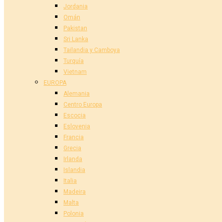
Jordania
Omán
Pakistan
Sri Lanka
Tailandia y Camboya
Turquía
Vietnam
EUROPA
Alemania
Centro Europa
Escocia
Eslovenia
Francia
Grecia
Irlanda
Islandia
Italia
Madeira
Malta
Polonia